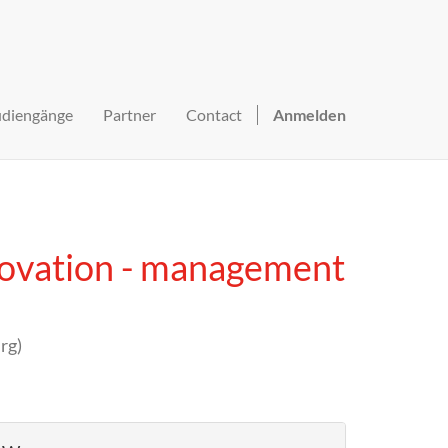
udiengänge
Partner
Contact
Anmelden
novation - management
rg
)