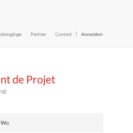
udiengänge
Partner
Contact
Anmelden
t de Projet
rg
)
Wo