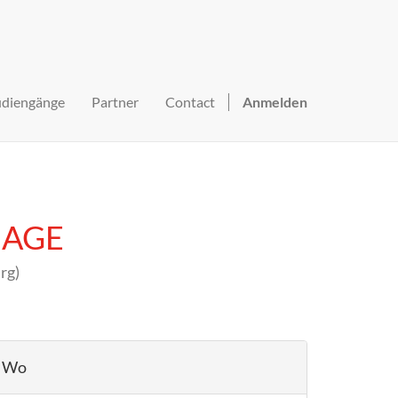
udiengänge
Partner
Contact
Anmelden
MIAGE
rg
)
Wo