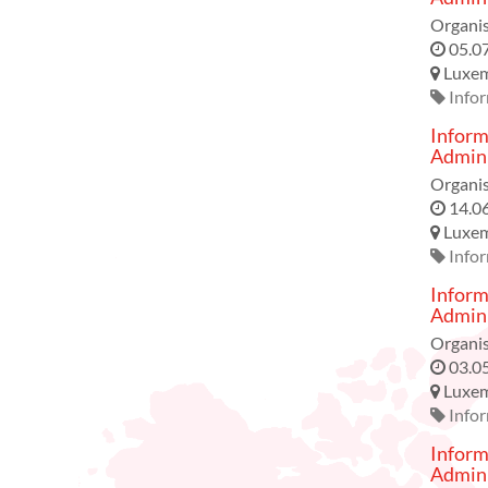
Organis
05.0
Luxe
Info
Inform
Admini
Organis
14.0
Luxe
Info
Inform
Admini
Organis
03.0
Luxe
Info
Inform
Admini