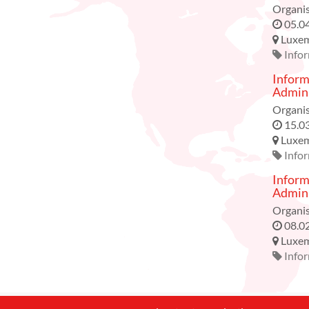
Organis
05.0
Luxe
Info
Inform
Admini
Organis
15.0
Luxe
Info
Inform
Admini
Organis
08.0
Luxe
Info