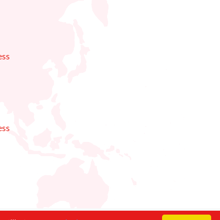
ess
ess