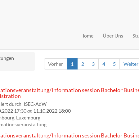
Home
Über Uns
St
ltungen
Vorher
1
2
3
4
5
Weiter
ationsveranstaltung/Information session Bachelor Busin
stration
iert durch:
ISEC-AdW
0.2022 17:30
an
11.10.2022 18:00
mbourg
,
Luxemburg
rmationsveranstaltung
ationsveranstaltung/Information session Bachelor Busin