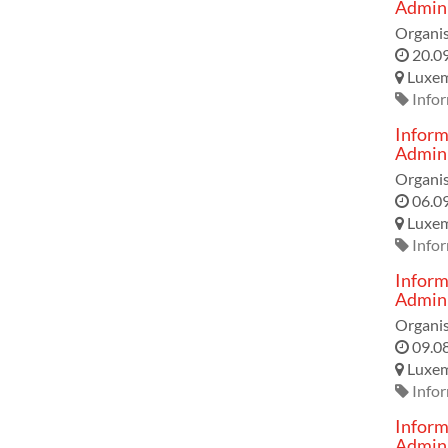
Admini
Organis
20.0
Luxe
Info
Inform
Admini
Organis
06.0
Luxe
Info
Inform
Admini
Organis
09.0
Luxe
Info
Inform
Admini