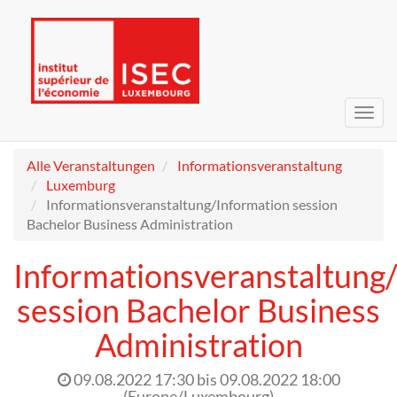
Navig
umsc
Alle Veranstaltungen
Informationsveranstaltung
Luxemburg
Informationsveranstaltung/Information session
Bachelor Business Administration
Informationsveranstaltung
session Bachelor Business
Administration
09.08.2022 17:30
bis
09.08.2022 18:00
(
Europe/Luxembourg
)