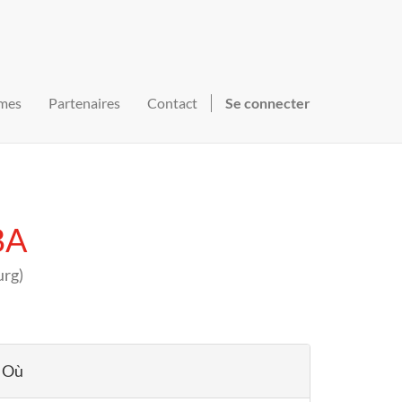
mes
Partenaires
Contact
Se connecter
BA
urg
)
Où