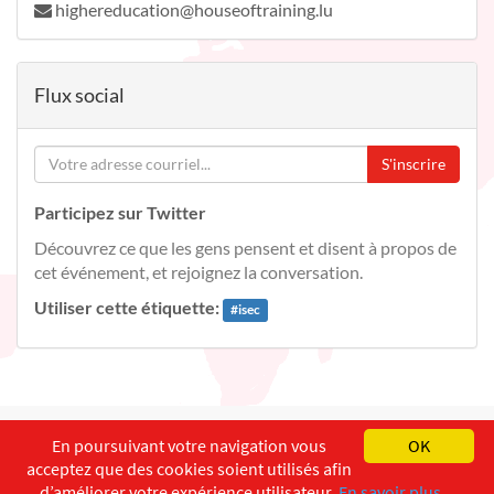
highereducation@houseoftraining.lu
Flux social
S'inscrire
Participez sur Twitter
Découvrez ce que les gens pensent et disent à propos de
cet événement, et rejoignez la conversation.
Utiliser cette étiquette:
#
isec
English
Français
Deutsch
En poursuivant votre navigation vous
OK
acceptez que des cookies soient utilisés afin
Copyright ©
ISEC-AdW
Aspects légaux
d’améliorer votre expérience utilisateur.
En savoir plus...