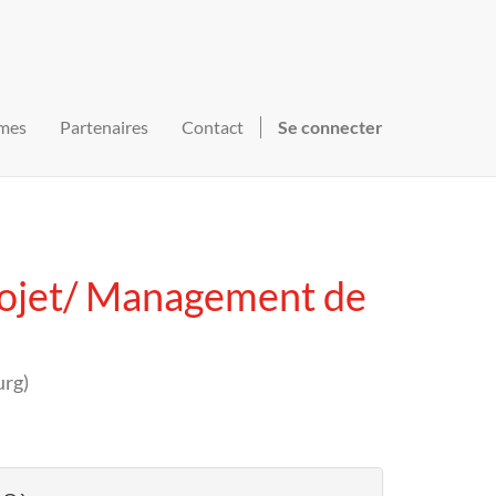
mes
Partenaires
Contact
Se connecter
rojet/ Management de
urg
)