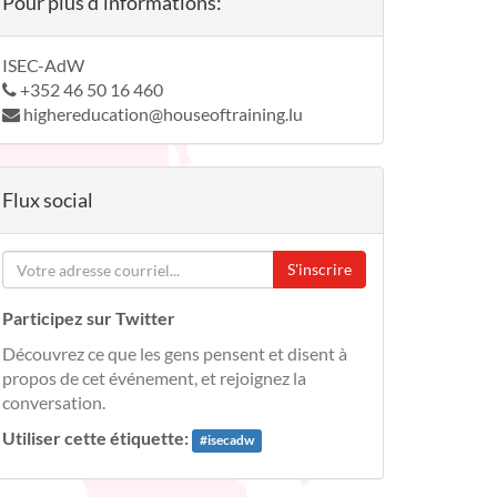
Pour plus d'informations:
ISEC-AdW
+352 46 50 16 460
highereducation@houseoftraining.lu
Flux social
S'inscrire
Participez sur Twitter
Découvrez ce que les gens pensent et disent à
propos de cet événement, et rejoignez la
conversation.
Utiliser cette étiquette:
#
isecadw