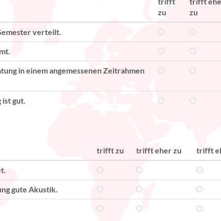
trifft
trifft eh
zu
zu
Semester verteilt.
mt.
atung in einem angemessenen Zeitrahmen
ist gut.
trifft zu
trifft eher zu
trifft 
t.
ung gute Akustik.