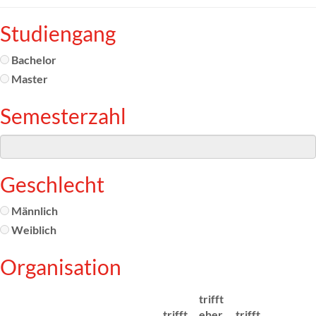
Studiengang
Bachelor
Master
Semesterzahl
Geschlecht
Männlich
Weiblich
Organisation
trifft
trifft
eher
trifft