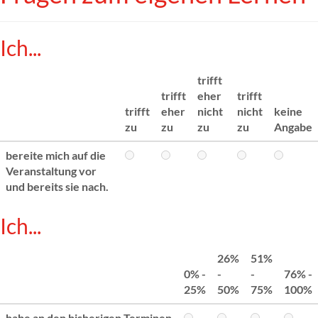
Ich...
trifft
trifft
eher
trifft
trifft
eher
nicht
nicht
keine
zu
zu
zu
zu
Angabe
bereite mich auf die
Veranstaltung vor
und bereits sie nach.
Ich...
26%
51%
0% -
-
-
76% -
25%
50%
75%
100%
habe an den bisherigen Terminen