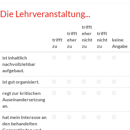
Die Lehrveranstaltung...
trifft
trifft
eher
trifft
trifft
eher
nicht
nicht
keine
zu
zu
zu
zu
Angabe
ist inhaltlich
nachvollziehbar
aufgebaut.
ist gut organisiert.
regt zur kritischen
Auseinandersetzung
an.
hat mein Interesse an
den behandelten
Gegenständen und