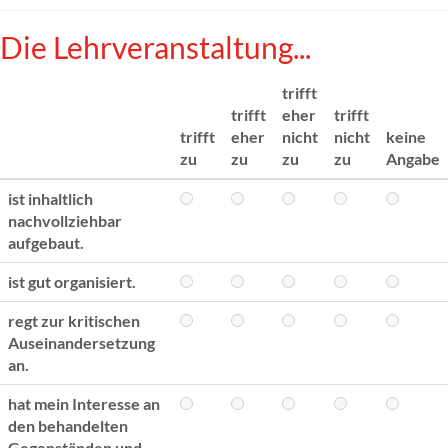
Die Lehrveranstaltung...
trifft
trifft
eher
trifft
trifft
eher
nicht
nicht
keine
zu
zu
zu
zu
Angabe
ist inhaltlich
nachvollziehbar
aufgebaut.
ist gut organisiert.
regt zur kritischen
Auseinandersetzung
an.
hat mein Interesse an
den behandelten
Gegenständen und