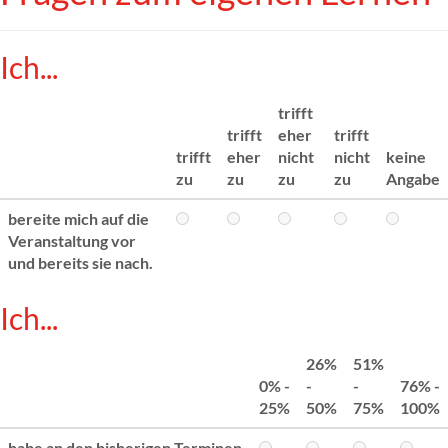
Ich...
trifft
trifft
eher
trifft
trifft
eher
nicht
nicht
keine
zu
zu
zu
zu
Angabe
bereite mich auf die
Veranstaltung vor
und bereits sie nach.
Ich...
26%
51%
0% -
-
-
76% -
25%
50%
75%
100%
habe an den bisherigen Terminen