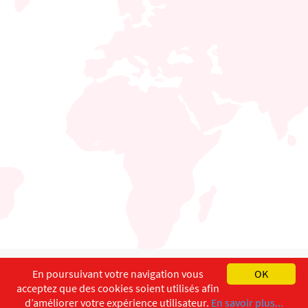
English
Français
Deutsch
En poursuivant votre navigation vous
OK
acceptez que des cookies soient utilisés afin
Copyright ©
ISEC-AdW
Impressum
d’améliorer votre expérience utilisateur.
En savoir plus...