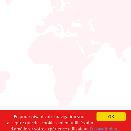
English
Français
Deutsch
En poursuivant votre navigation vous
OK
acceptez que des cookies soient utilisés afin
Copyright ©
ISEC-AdW
Impressum
d’améliorer votre expérience utilisateur.
En savoir plus...