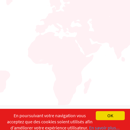
English
Français
Deutsch
En poursuivant votre navigation vous
OK
acceptez que des cookies soient utilisés afin
Copyright ©
ISEC-AdW
Impressum
d’améliorer votre expérience utilisateur.
En savoir plus...