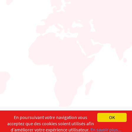
English
Français
Deutsch
En poursuivant votre navigation vous
OK
acceptez que des cookies soient utilisés afin
Copyright ©
ISEC-AdW
Impressum
d’améliorer votre expérience utilisateur.
En savoir plus...