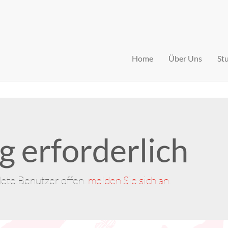
Home
Über Uns
St
 erforderlich
dete Benutzer offen.
melden Sie sich an
.