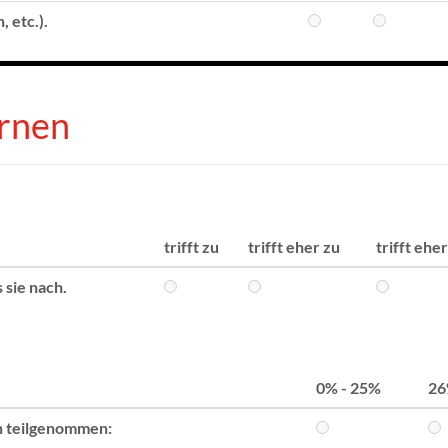
 etc.).
ernen
trifft zu
trifft eher zu
trifft ehe
 sie nach.
0% - 25%
26
n teilgenommen: