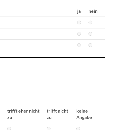
ja
nein
trifft eher nicht
trifft nicht
keine
zu
zu
Angabe