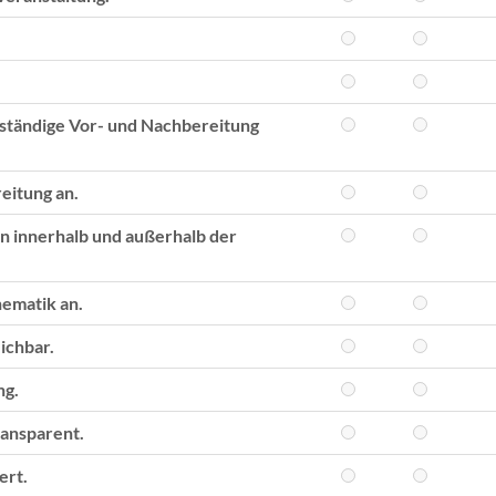
nständige Vor- und Nachbereitung
eitung an.
n innerhalb und außerhalb der
hematik an.
ichbar.
ng.
ransparent.
ert.