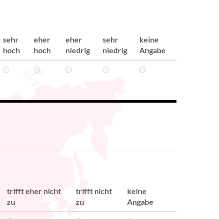
sehr
eher
eher
sehr
keine
hoch
hoch
niedrig
niedrig
Angabe
trifft eher nicht
trifft nicht
keine
zu
zu
Angabe