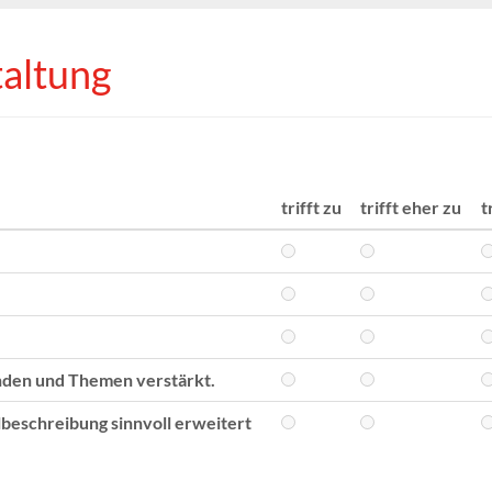
taltung
trifft zu
trifft eher zu
t
nden und Themen verstärkt.
eschreibung sinnvoll erweitert