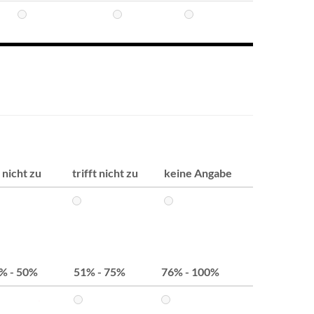
r nicht zu
trifft nicht zu
keine Angabe
% - 50%
51% - 75%
76% - 100%