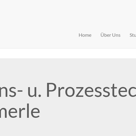
Home
Über Uns
St
ns- u. Prozesste
erle