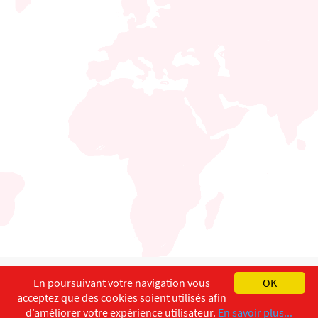
English
Français
Deutsch
En poursuivant votre navigation vous
OK
acceptez que des cookies soient utilisés afin
Copyright ©
ISEC-AdW
Impressum
d’améliorer votre expérience utilisateur.
En savoir plus...