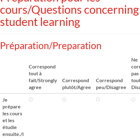
cours/Questions concerning
student learning
Préparation/Preparation
Ne
Correspond
cor
tout à
pas
fait/Strongly
Correspond
Correspond
tou
agree
plutôt/Agree
peu/Disagree
Dis
Je
prépare
les cours
et les
étudie
ensuite./I