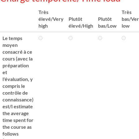
Très
Très
élevé/Very
Plutôt
Plutôt
bas/Ve
high
élevé/High
bas/Low
low
Le temps
moyen
consacré à ce
cours (avec la
préparation
et
l'évaluation, y
compris le
contrôle de
connaissance)
est/I estimate
the average
time spent for
the course as
follows