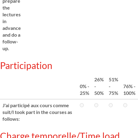
prepare
the
lectures
in
advance
and do a
follow-
up.
Participation
26%
51%
0% -
-
-
76% -
25%
50%
75%
100%
J'ai participé aux cours comme
suit/I took part in the courses as
follows:
Charge temporelle/Time load