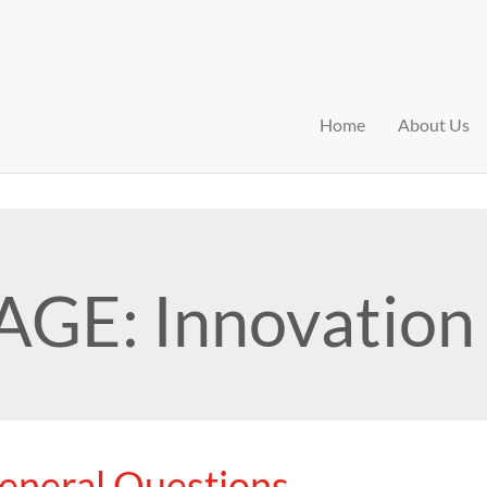
Home
About Us
GE: Innovation 
eneral Questions