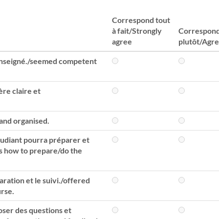
Correspond tout
à fait/Strongly
Correspon
agree
plutôt/Agr
enseigné./seemed competent
ère claire et
 and organised.
udiant pourra préparer et
ns how to prepare/do the
aration et le suivi./offered
urse.
poser des questions et