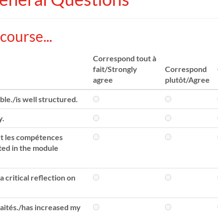
course...
Correspond tout à
fait/Strongly
Correspond
agree
plutôt/Agree
le./is well structured.
y.
et les compétences
ted in the module
 critical reflection on
raités./has increased my