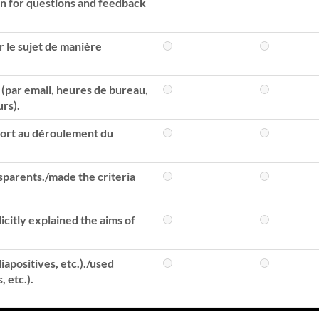
en for questions and feedback
r le sujet de manière
t (par email, heures de bureau,
urs).
pport au déroulement du
nsparents./made the criteria
icitly explained the aims of
diapositives, etc.)./used
 etc.).