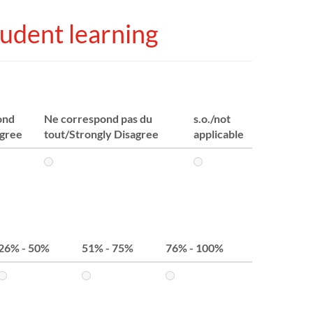
udent learning
ond
Ne correspond pas du
s.o./not
gree
tout/Strongly Disagree
applicable
26% - 50%
51% - 75%
76% - 100%