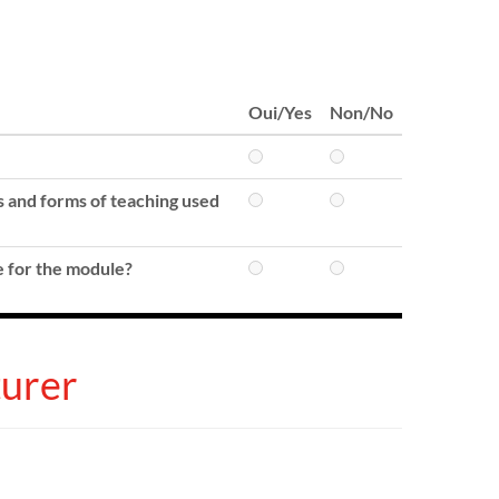
Oui/Yes
Non/No
s and forms of teaching used
e for the module?
turer