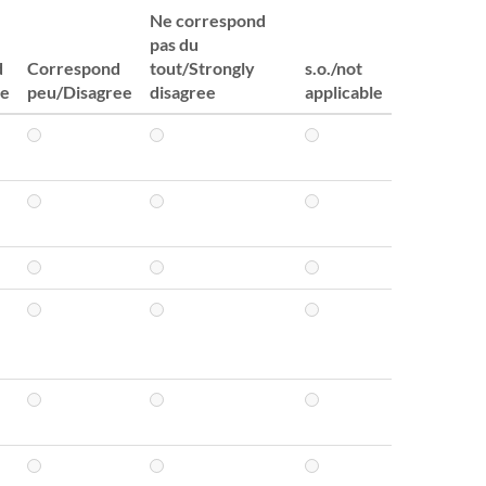
Ne correspond
pas du
d
Correspond
tout/Strongly
s.o./not
ee
peu/Disagree
disagree
applicable