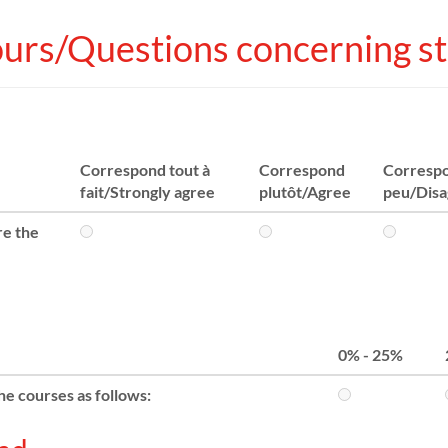
ours/Questions concerning st
Correspond tout à
Correspond
Corresp
fait/Strongly agree
plutôt/Agree
peu/Disa
re the
0% - 25%
the courses as follows: