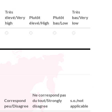
Très
Très
élevé/Very
Plutôt
Plutôt
bas/Very
high
élevé/High
bas/Low
low
Ne correspond pas
Correspond
du tout/Strongly
s.o./not
e
peu/Disagree
disagree
applicable