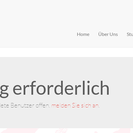
Home
Über Uns
St
 erforderlich
dete Benutzer offen.
melden Sie sich an
.