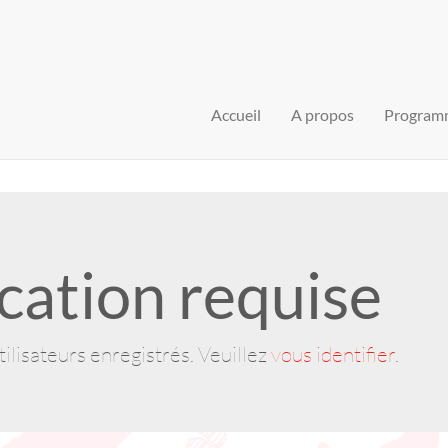
Accueil
A propos
Program
cation requise
ilisateurs enregistrés. Veuillez
vous identifier
.