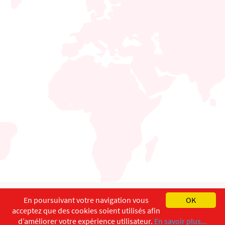
English
Français
Deutsch
En poursuivant votre navigation vous
OK
acceptez que des cookies soient utilisés afin
Copyright ©
ISEC-AdW
Impressum
d’améliorer votre expérience utilisateur.
En savoir plus...