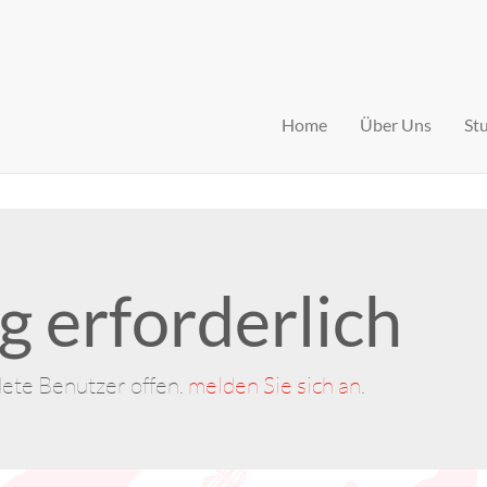
Home
Über Uns
St
 erforderlich
dete Benutzer offen.
melden Sie sich an
.