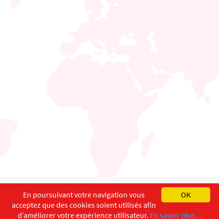
English
Français
Deutsch
En poursuivant votre navigation vous
OK
acceptez que des cookies soient utilisés afin
Copyright ©
ISEC-AdW
Impressum
d’améliorer votre expérience utilisateur.
En savoir plus...