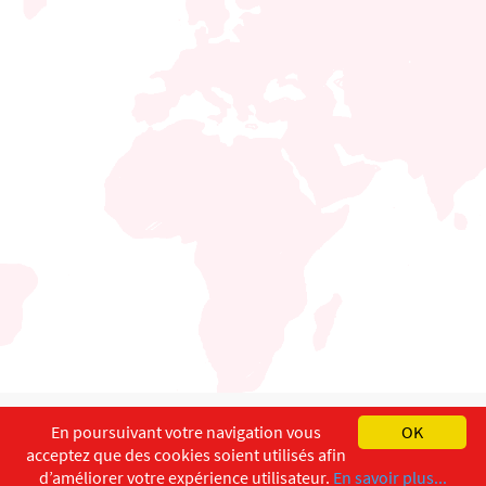
English
Français
Deutsch
En poursuivant votre navigation vous
OK
acceptez que des cookies soient utilisés afin
Copyright ©
ISEC-AdW
Impressum
d’améliorer votre expérience utilisateur.
En savoir plus...