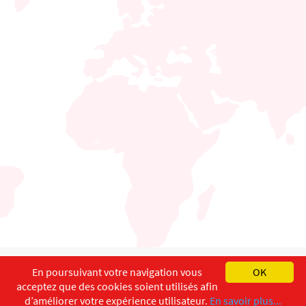
English
Français
Deutsch
En poursuivant votre navigation vous
OK
acceptez que des cookies soient utilisés afin
Copyright ©
ISEC-AdW
Impressum
d’améliorer votre expérience utilisateur.
En savoir plus...