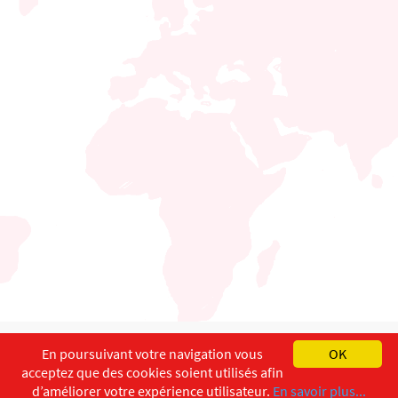
English
Français
Deutsch
En poursuivant votre navigation vous
OK
acceptez que des cookies soient utilisés afin
Copyright ©
ISEC-AdW
Impressum
d’améliorer votre expérience utilisateur.
En savoir plus...