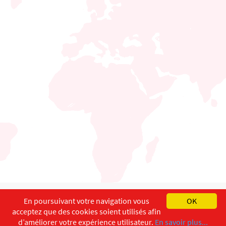
English
Français
Deutsch
En poursuivant votre navigation vous
OK
acceptez que des cookies soient utilisés afin
Copyright ©
ISEC-AdW
Impressum
d’améliorer votre expérience utilisateur.
En savoir plus...