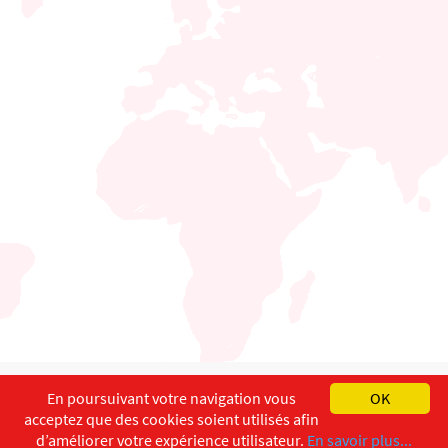
English
Français
Deutsch
En poursuivant votre navigation vous
OK
acceptez que des cookies soient utilisés afin
Copyright ©
ISEC-AdW
Impressum
d’améliorer votre expérience utilisateur.
En savoir plus...