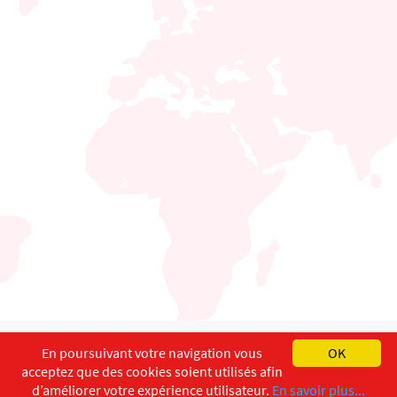
English
Français
Deutsch
En poursuivant votre navigation vous
OK
acceptez que des cookies soient utilisés afin
Copyright ©
ISEC-AdW
Impressum
d’améliorer votre expérience utilisateur.
En savoir plus...