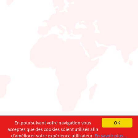
English
Français
Deutsch
En poursuivant votre navigation vous
OK
acceptez que des cookies soient utilisés afin
Copyright ©
ISEC-AdW
Impressum
d’améliorer votre expérience utilisateur.
En savoir plus...