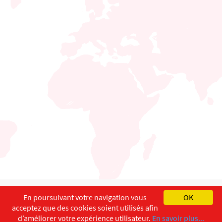
English
Français
Deutsch
En poursuivant votre navigation vous
OK
acceptez que des cookies soient utilisés afin
Copyright ©
ISEC-AdW
Impressum
d’améliorer votre expérience utilisateur.
En savoir plus...