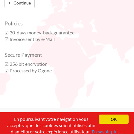
Continue
Policies
☑ 30-days money-back guarantee
☑ Invoice sent by e-Mail
Secure Payment
☑ 256 bit encryption
☑ Processed by Ogone
English
Français
Deutsch
En poursuivant votre navigation vous
OK
acceptez que des cookies soient utilisés afin
Copyright ©
ISEC-AdW
Impressum
d’améliorer votre expérience utilisateur.
En savoir plus...