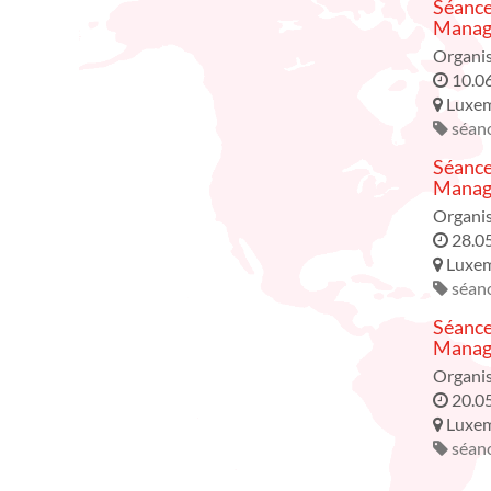
Séance
Manage
Organis
10.0
Luxe
séanc
Séance
Manage
Organis
28.0
Luxe
séanc
Séance
Manage
Organis
20.0
Luxe
séanc