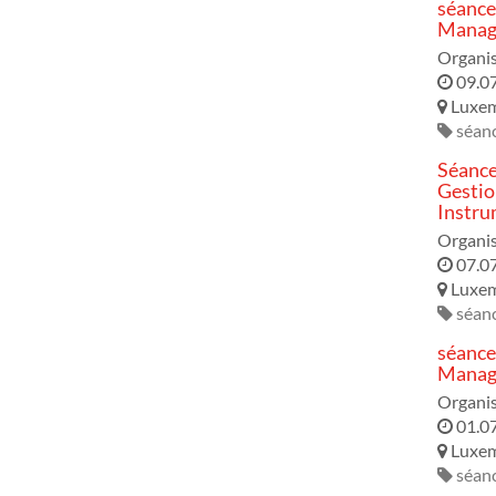
séance
Manage
Organis
09.0
Luxe
séanc
Séance
Gestio
Instru
Organis
07.0
Luxe
séanc
séance
Manage
Organis
01.0
Luxe
séanc