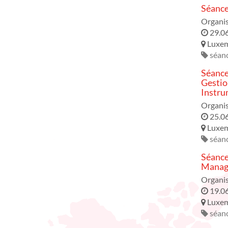
Séance
Organis
29.0
Luxe
séanc
Séance
Gestio
Instru
Organis
25.0
Luxe
séanc
Séance
Manage
Organis
19.0
Luxe
séanc