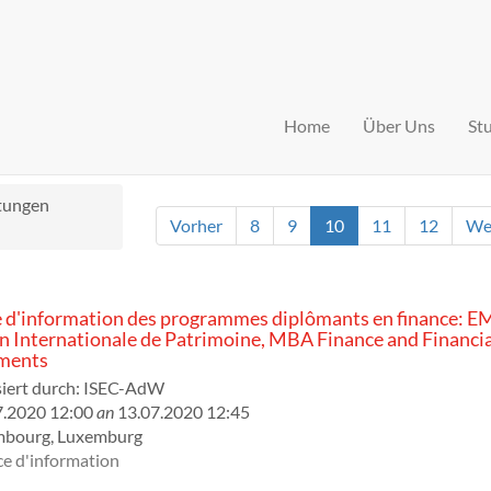
Home
Über Uns
St
ltungen
Vorher
8
9
10
11
12
We
 d'information des programmes diplômants en finance: E
n Internationale de Patrimoine, MBA Finance and Financia
ments
iert durch:
ISEC-AdW
7.2020 12:00
an
13.07.2020 12:45
mbourg
,
Luxemburg
e d'information