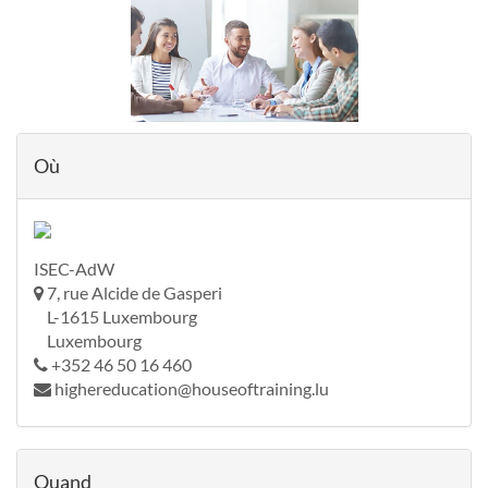
Où
ISEC-AdW
7, rue Alcide de Gasperi
L-1615 Luxembourg
Luxembourg
+352 46 50 16 460
highereducation@houseoftraining.lu
Quand