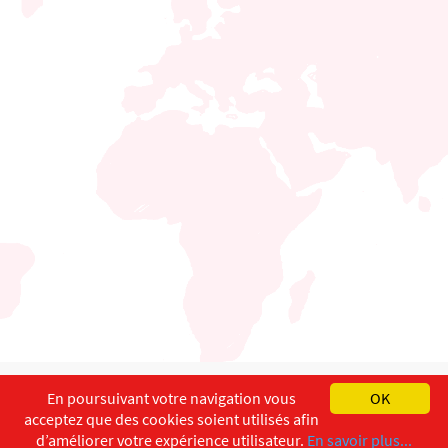
English
Français
Deutsch
En poursuivant votre navigation vous
OK
acceptez que des cookies soient utilisés afin
Copyright ©
ISEC-AdW
Impressum
d’améliorer votre expérience utilisateur.
En savoir plus...