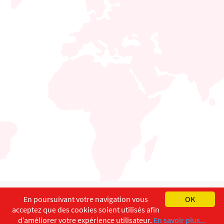
English
Français
Deutsch
En poursuivant votre navigation vous
OK
acceptez que des cookies soient utilisés afin
Copyright ©
ISEC-AdW
Impressum
d’améliorer votre expérience utilisateur.
En savoir plus...