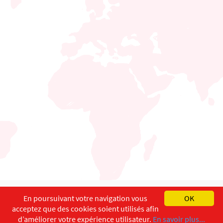
English
Français
Deutsch
En poursuivant votre navigation vous
OK
acceptez que des cookies soient utilisés afin
Copyright ©
ISEC-AdW
Impressum
d’améliorer votre expérience utilisateur.
En savoir plus...