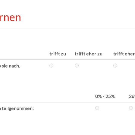
ernen
trifft zu
trifft eher zu
trifft ehe
 sie nach.
0% - 25%
26
n teilgenommen: