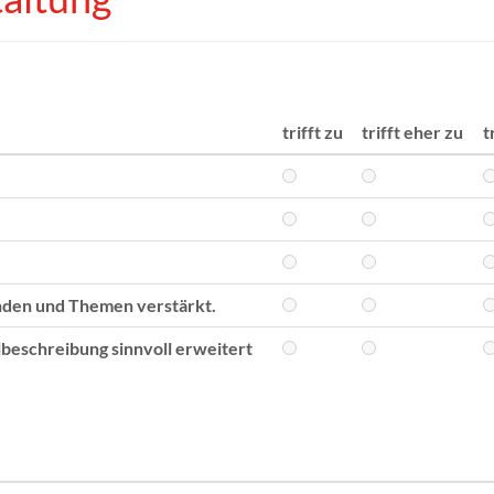
trifft zu
trifft eher zu
t
nden und Themen verstärkt.
eschreibung sinnvoll erweitert