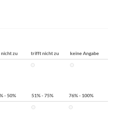
r nicht zu
trifft nicht zu
keine Angabe
% - 50%
51% - 75%
76% - 100%