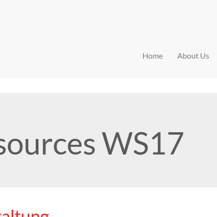
Home
About Us
sources WS17
taltung