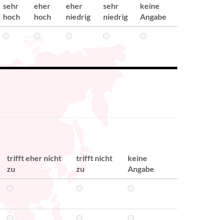
sehr
eher
eher
sehr
keine
hoch
hoch
niedrig
niedrig
Angabe
trifft eher nicht
trifft nicht
keine
zu
zu
Angabe