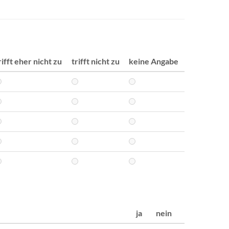
rifft eher nicht zu
trifft nicht zu
keine Angabe
ja
nein