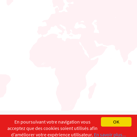
English
Français
Deutsch
En poursuivant votre navigation vous
OK
acceptez que des cookies soient utilisés afin
Copyright ©
ISEC-AdW
Impressum
d’améliorer votre expérience utilisateur.
En savoir plus...