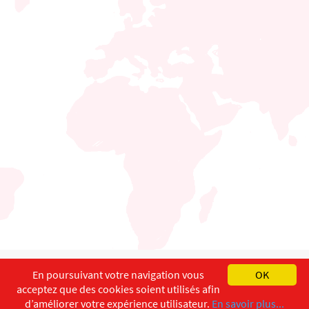
English
Français
Deutsch
En poursuivant votre navigation vous
OK
acceptez que des cookies soient utilisés afin
Copyright ©
ISEC-AdW
Impressum
d’améliorer votre expérience utilisateur.
En savoir plus...