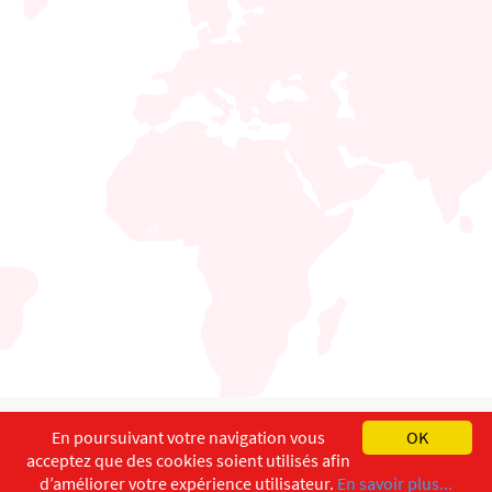
English
Français
Deutsch
En poursuivant votre navigation vous
OK
acceptez que des cookies soient utilisés afin
Copyright ©
ISEC-AdW
Impressum
d’améliorer votre expérience utilisateur.
En savoir plus...