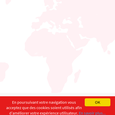
English
Français
Deutsch
En poursuivant votre navigation vous
OK
acceptez que des cookies soient utilisés afin
Copyright ©
ISEC-AdW
Impressum
d’améliorer votre expérience utilisateur.
En savoir plus...