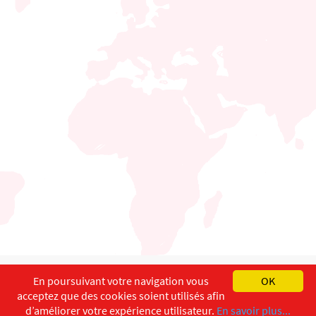
English
Français
Deutsch
En poursuivant votre navigation vous
OK
acceptez que des cookies soient utilisés afin
Copyright ©
ISEC-AdW
Impressum
d’améliorer votre expérience utilisateur.
En savoir plus...