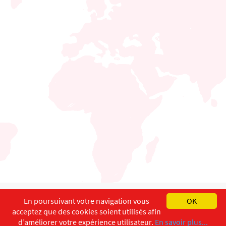
English
Français
Deutsch
En poursuivant votre navigation vous
OK
acceptez que des cookies soient utilisés afin
Copyright ©
ISEC-AdW
Impressum
d’améliorer votre expérience utilisateur.
En savoir plus...