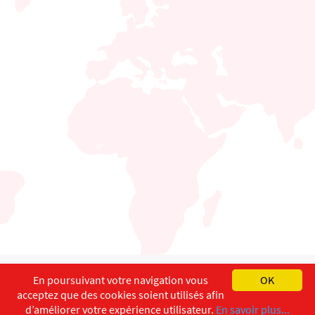
English
Français
Deutsch
En poursuivant votre navigation vous
OK
acceptez que des cookies soient utilisés afin
Copyright ©
ISEC-AdW
Impressum
d’améliorer votre expérience utilisateur.
En savoir plus...