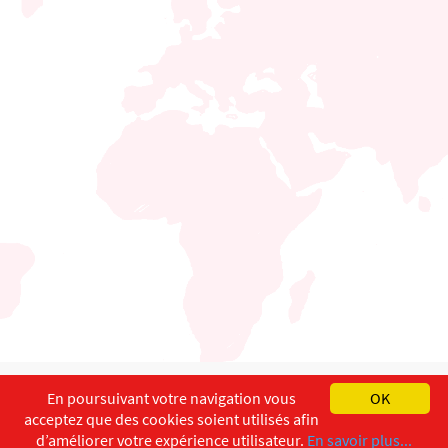
English
Français
Deutsch
En poursuivant votre navigation vous
OK
acceptez que des cookies soient utilisés afin
Copyright ©
ISEC-AdW
Impressum
d’améliorer votre expérience utilisateur.
En savoir plus...