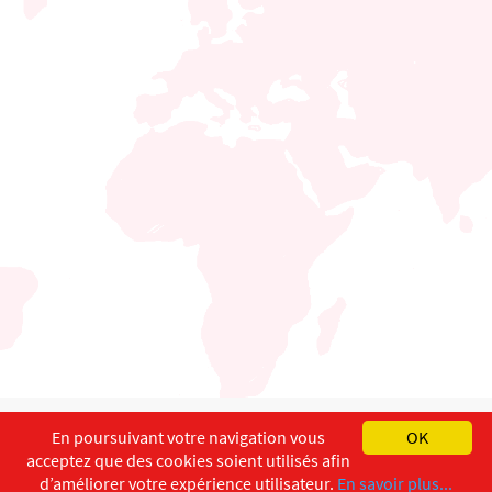
English
Français
Deutsch
En poursuivant votre navigation vous
OK
acceptez que des cookies soient utilisés afin
Copyright ©
ISEC-AdW
Impressum
d’améliorer votre expérience utilisateur.
En savoir plus...